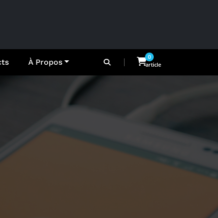
0
cts
À Propos
article