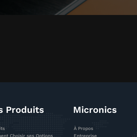
s Produits
Micronics
its
À Propos
nt Choisir ses Options
Entreprise